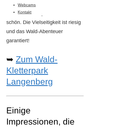
bieten. Und im Baumhaus-Bistro
Webcams
Kontakt
ist schlemmen gleich nochmal so
schön. Die Vielseitigkeit ist riesig
und das Wald-Abenteuer
garantiert!
➥
Zum Wald-
Kletterpark
Langenberg
Einige
Impressionen, die